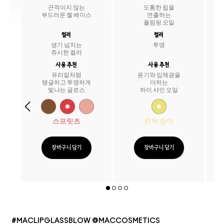
끈적이지 않는
도톰한 립을
부드러운 젤 베이스
연출하는
플럼핑 오일
컬러
컬러
생기 넘치는
투명
쥬시한 컬러
사용 추천
사용 추천
유리알처럼
윤기와 입체광을
탱글하고 투명하게
더하는
빛나는 글로스
하이 샤인 오일
스프릿츠
진저 징어
장바구니 담기
장바구니 담기
#MACLIPGLASSBLOW @MACCOSMETICS