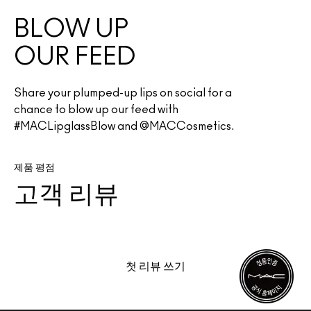
BLOW UP
OUR FEED
Share your plumped-up lips on social for a
chance to blow up our feed with
#MACLipglassBlow and @MACCosmetics.
제품 평점
고객 리뷰
첫 리뷰 쓰기