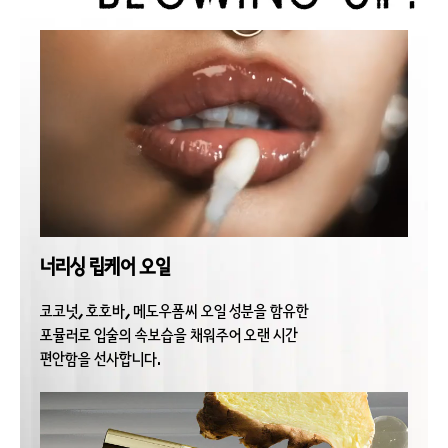
너리싱 립케어 오일
코코넛, 호호바, 메도우폼씨 오일 성분을 함유한
포뮬러로 입술의 속보습을 채워주어 오랜 시간
편안함을 선사합니다.