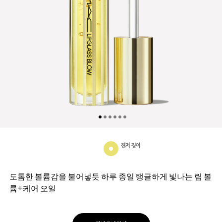
진저 징어
도톰한 볼륨감을 불어넣듯 하루 종일 탱글하게 빛나는 립 볼
륨+케어 오일