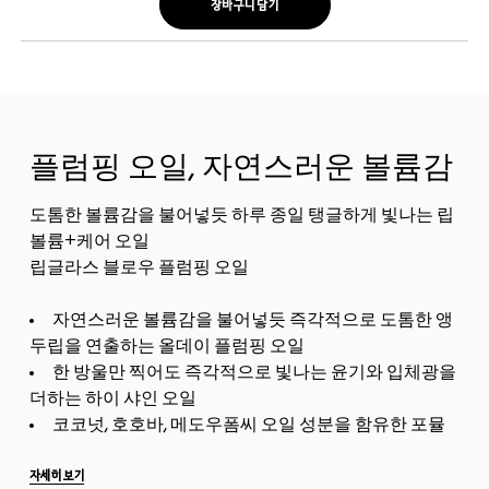
장바구니 담기
플럼핑 오일, 자연스러운 볼륨감
도톰한 볼륨감을 불어넣듯 하루 종일 탱글하게 빛나는 립
볼륨+케어 오일
립글라스 블로우 플럼핑 오일
자연스러운 볼륨감을 불어넣듯 즉각적으로 도톰한 앵
두립을 연출하는 올데이 플럼핑 오일
한 방울만 찍어도 즉각적으로 빛나는 윤기와 입체광을
더하는 하이 샤인 오일
코코넛, 호호바, 메도우폼씨 오일 성분을 함유한 포뮬
러가 입술의 속보습을 채워주어 오랜 시간 편안한 너리싱
오일<...
자세히 보기