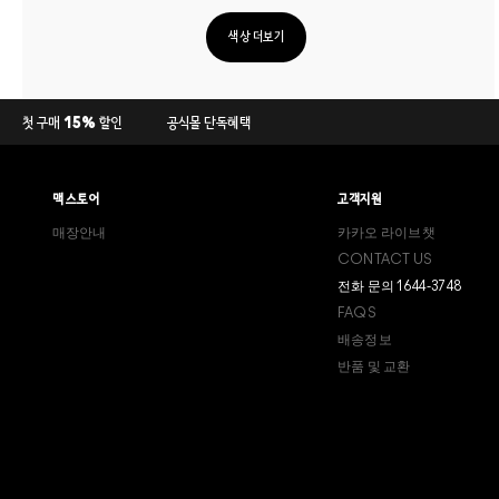
색상 더보기
첫 구매 15% 할인
공식몰 단독혜택
맥 스토어
고객지원
매장안내
카카오 라이브챗
CONTACT US
전화 문의 1644-3748
FAQS
배송정보
반품 및 교환