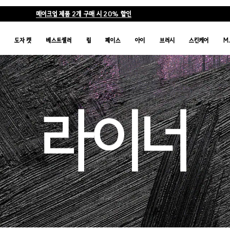
메이크업 제품 2개 구매 시 20% 할인
품
도자 캣
베스트셀러
립
페이스
아이
브러시
스킨케어
M
라이너