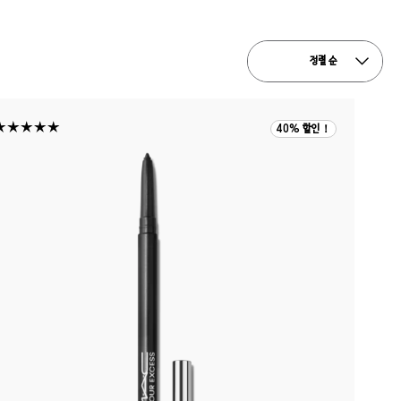
정렬 순
40% 할인！