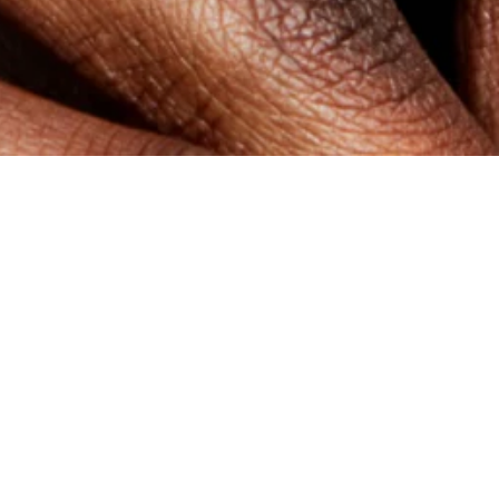
맥 스토어
고객지원
매장안내
카카오 라이브챗
CONTACT US
전화 문의 1644-3748
FAQS
배송정보
반품 및 교환