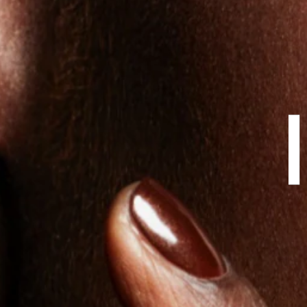
#Trending
#ConnectInColour
#HyperReal