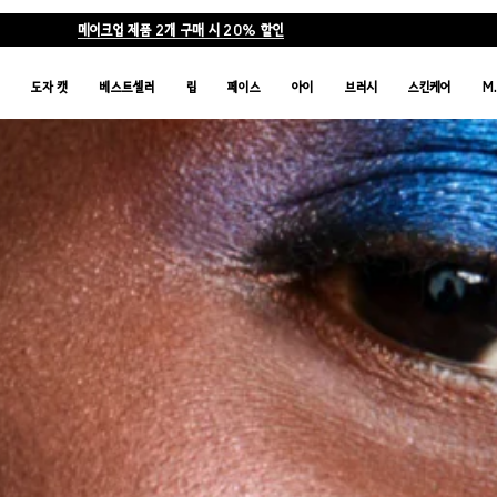
메이크업 제품 2개 구매 시 20% 할인
품
도자 캣
베스트셀러
립
페이스
아이
브러시
스킨케어
M