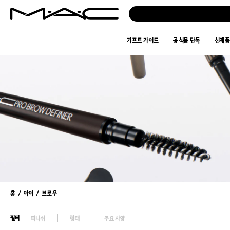
기프트 가이드
공식몰 단독
신제
홈
/
아이
/ 브로우
필터
피니쉬
형태
주요사양