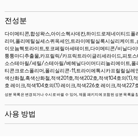
전성분
다이메티콘,합성왁스,아이소헥사데칸,하이드로제네이티드폴
리머,폴리메틸실세스퀴옥세인,트라이메틸실록시실리케이트 
이모늄헥토라이트,토코페릴아세테이트,다이메티콘/비닐다이
퉁퉁마디추출물,카프릴릭/카프릭트라이글리세라이드,피토스
소스테아릴/세틸/스테아릴/베헤닐다이머디리놀리에이트,폴리
티콘크로스폴리머,폴리실리콘-11,트라이에톡시카프릴릴실레인,
색산화철,흑색산화철,적색201호,적색202호,적색104호의(1),적
호 레이크,적색104호의(1) 레이크,적색226호 레이크,적색22
성분 목록은 변경되거나 수시로 바뀔 수 있어, 제품 패키지에 포함된 성분 목록을 
사용 방법