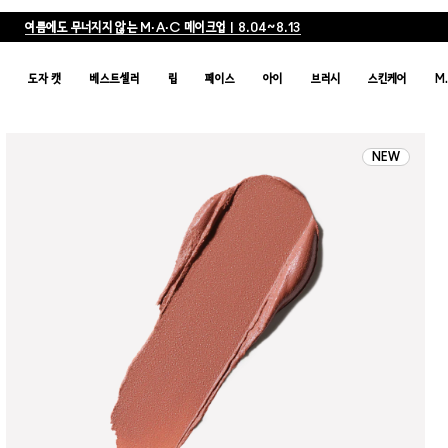
메이크업 제품 2개 구매 시 20% 할인
품
도자 캣
베스트셀러
립
페이스
아이
브러시
스킨케어
M
NEW