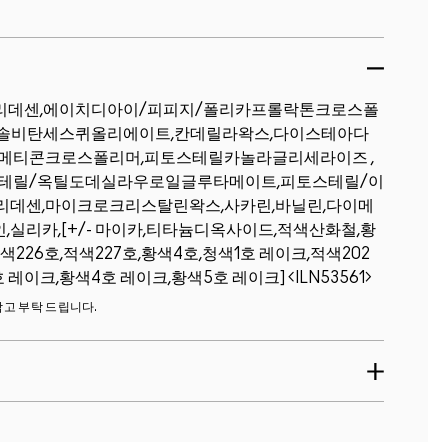
리데센,에이치디아이/피피지/폴리카프롤락톤크로스폴
,솔비탄세스퀴올리에이트,칸데릴라왁스,다이스테아다
메티콘크로스폴리머,피토스테릴카놀라글리세라이즈 ,
테릴/옥틸도데실라우로일글루타메이트,피토스테릴/이
데센,마이크로크리스탈린왁스,사카린,바닐린,다이메
실리카,[+/- 마이카,티타늄디옥사이드,적색산화철,황
색226호,적색227호,황색4호,청색1호 레이크,적색202
7호 레이크,황색4호 레이크,황색5호 레이크]
ILN53561
참고 부탁 드립니다.