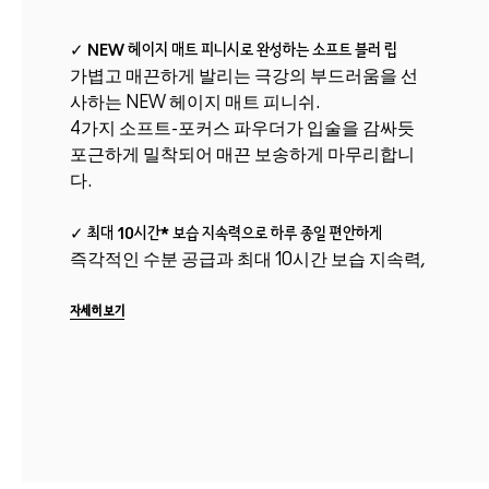
✓ NEW 헤이지 매트 피니시로 완성하는 소프트 블러 립
가볍고 매끈하게 발리는 극강의 부드러움을 선
사하는 NEW 헤이지 매트 피니쉬.
4가지 소프트-포커스 파우더가 입술을 감싸듯
포근하게 밀착되어 매끈 보송하게 마무리합니
다.
✓ 최대 10시간* 보습 지속력으로 하루 종일 편안하게
즉각적인 수분 공급과 최대 10시간 보습 지속력,
덧바를수록 균일하게 블렌딩되는 텍스처가
건조함 없이 하루 종...
자세히 보기