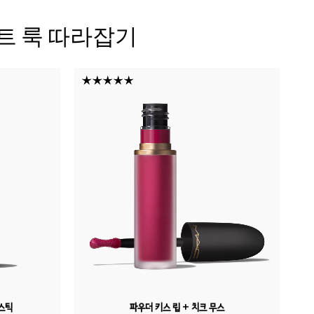
트 룩 따라잡기
스틱
파우더 키스 립 + 치크 무스