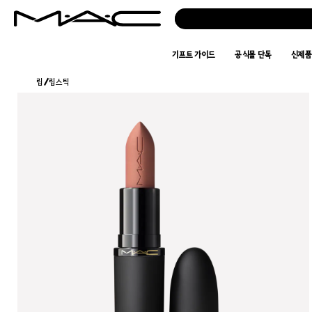
기프트 가이드
공식몰 단독
신제
립
/
립스틱