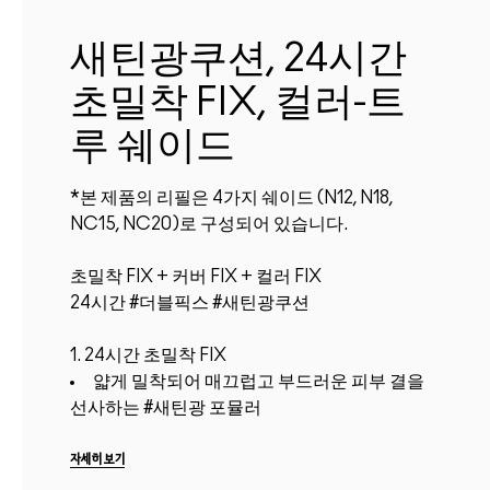
새틴광쿠션, 24시간
초밀착 FIX, 컬러-트
루 쉐이드
*본 제품의 리필은 4가지 쉐이드 (N12, N18,
NC15, NC20)로 구성되어 있습니다.
초밀착 FIX + 커버 FIX + 컬러 FIX
24시간 #더블픽스 #새틴광쿠션
1. 24시간 초밀착 FIX
얇게 밀착되어 매끄럽고 부드러운 피부 결을
선사하는 #새틴광 포뮬러
피부에 부드럽게 감겨 24시간 지속되는 초
경량+초밀착 #더블픽스 테크놀로지
자세히 보기
정교한 터치로 소량의 포뮬러를 촘촘하게 쌓