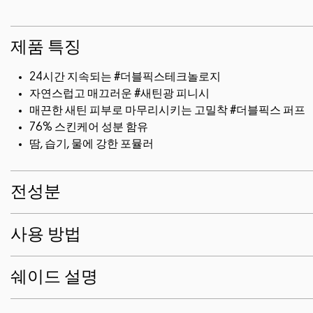
제품 특징
24시간 지속되는 #더블픽스테크놀로지
자연스럽고 매끄러운 #새틴광 피니시
매끈한 새틴 피부로 마무리시키는 고밀착 #더블픽스 퍼프
76% 스킨케어 성분 함유
땀, 습기, 물에 강한 포뮬러
전성분
사용 방법
쉐이드 설명