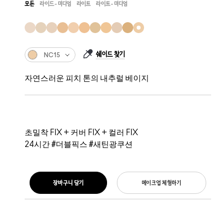
모든
라이드-미디엄
라이트
라이트-미디엄
쉐이드 찾기
NC15
자연스러운 피치 톤의 내추럴 베이지
초밀착 FIX + 커버 FIX + 컬러 FIX
24시간 #더블픽스 #새틴광쿠션
장바구니 담기
메이크업 체험하기