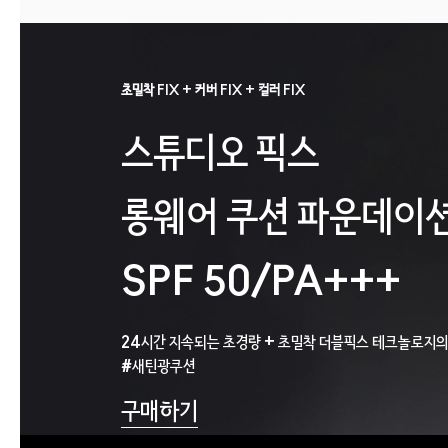
아...
초밀착 FIX + 커버 FIX + 컬러 FIX
스튜디오 픽스
롱웨어 쿠션 파운데이
SPF 50/PA+++
24시간 지속되는 초경량 + 초밀착 더블픽스 테크놀로지
#새틴광쿠션
구매하기