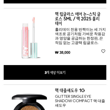
맥 립글라스 에어 논-스틱 글
로스 5ML / 맥 2025 홀리
데이
홀리데이 전용 반짝이는 세 가지
색조로 공기처럼 가벼운 착용감
과 영양을 공급하는 한정판, 끈
적임 없는 고광택 립글로스.
₩ 38,000
3
개 색상 더보기
맥 대즐섀도우 1G
GLITTER SINGLE EYE
SHADOW COMPACT 맥 대즐
섀도우