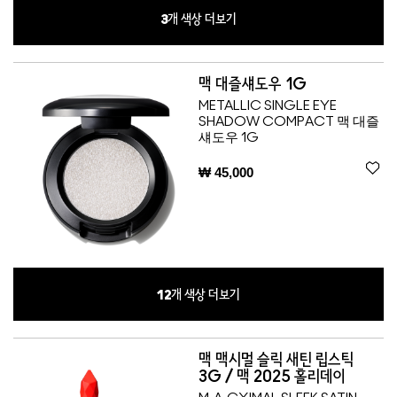
3
개 색상 더보기
맥 대즐섀도우 1G
METALLIC SINGLE EYE
SHADOW COMPACT 맥 대즐
섀도우 1G
₩ 45,000
12
개 색상 더보기
맥 맥시멀 슬릭 새틴 립스틱
3G / 맥 2025 홀리데이