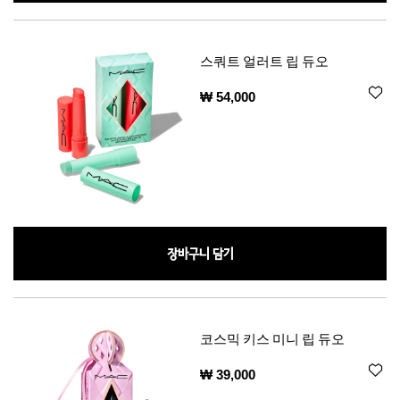
스쿼트 얼러트 립 듀오
₩ 54,000
장바구니 담기
코스믹 키스 미니 립 듀오
₩ 39,000