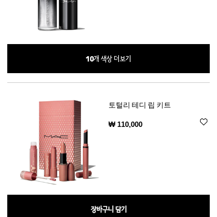
10
개 색상 더보기
토털리 테디 립 키트
₩ 110,000
장바구니 담기