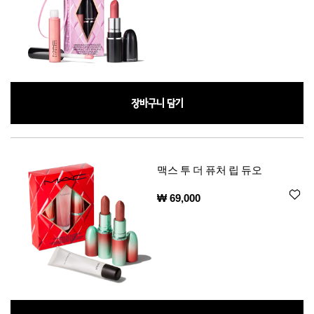
장바구니 담기
맥스 투 더 퓨처 립 듀오
₩ 69,000