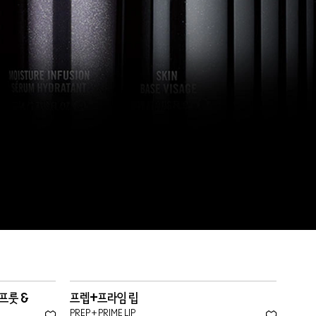
프룻 &
프렙+프라임 립
PREP + PRIME LIP