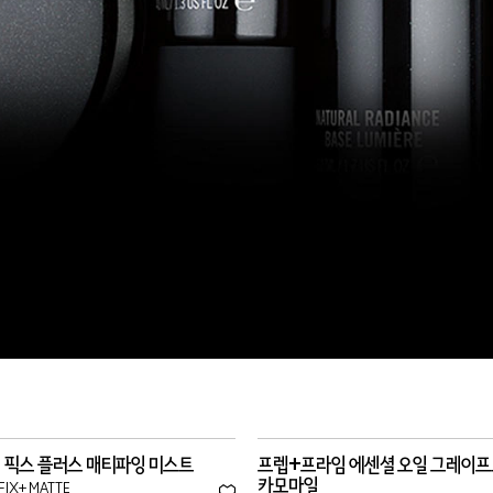
 픽스 플러스 매티파잉 미스트
프렙+프라임 에센셜 오일 그레이프
카모마일
 FIX+ MATTE