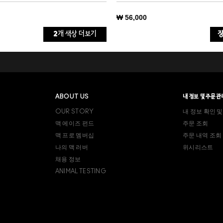
₩ 56,000
2
개 색상 더보기
장
트 로즈(핑크)
트 포캐스트(피치)
ABOUT US
내 정보 및 주문관
OUR STORY
내 정보 확인 및
맥 에이즈 펀드
주문 조회
맥 프로 멤버십
주문 내역 조회
나의 맥 러버
위시리스트
채용 정보
ANIMAL TESTING