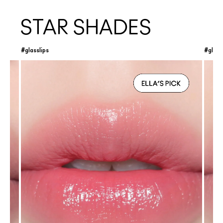
STAR SHADES
#glasslips
#glass