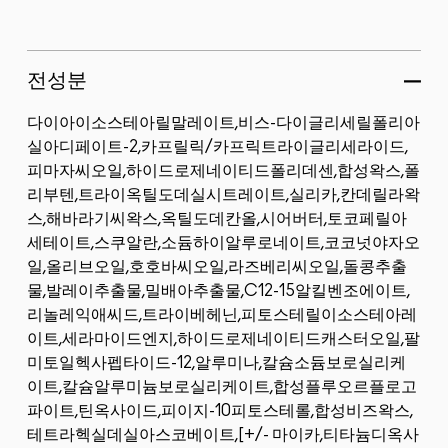
전성분
다이아이소스테아릴말레이트,비스-다이글리세릴폴리아
실아디페이트-2,카프릴릭/카프릭트라이글리세라이드,
피마자씨오일,하이드로제네이티드폴리데센,합성왁스,폴
리부텐,트라이옥틸도데실시트레이트,실리카,칸데릴라왁
스,해바라기씨왁스,옥틸도데칸올,시어버터,토코페릴아
세테이트,스쿠알란,소듐하이알루로네이트,코코넛야자오
일,올리브오일,호호바씨오일,라즈베리씨오일,돌콩추출
물,발레이추출물,밀배아추출물,C12-15알킬벤조에이트,
리놀레익애씨드,트라이베헤닌,피토스테릴이소스테아레
이트,세라마이드엔지,하이드로제네이티드캐스터오일,팔
미토일헥사펩타이드-12,알루미나,칼슘소듐보로실리케
이트,칼슘알루미늄보로실리케이트,합성플루오르플로고
파이트,틴옥사이드,피이지-10피토스테롤,합성비즈왁스,
테트라헥실데실아스코베이트,[+/- 마이카,티타늄디옥사