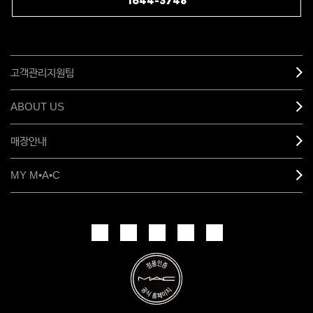
1644-3748
고객관리지원팀
ABOUT US
매장안내
MY M•A•C