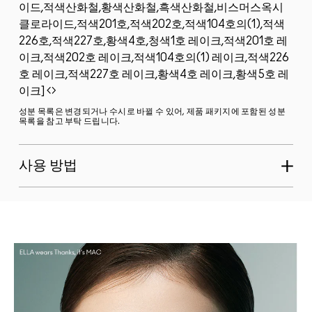
이드,적색산화철,황색산화철,흑색산화철,비스머스옥시
클로라이드,적색201호,적색202호,적색104호의(1),적색
226호,적색227호,황색4호,청색1호 레이크,적색201호 레
이크,적색202호 레이크,적색104호의(1) 레이크,적색226
호 레이크,적색227호 레이크,황색4호 레이크,황색5호 레
이크]
성분 목록은 변경되거나 수시로 바뀔 수 있어, 제품 패키지에 포함된 성분
목록을 참고 부탁 드립니다.
사용 방법