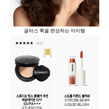
글라스 룩을 완성하는 아이템
65
쉬
스튜디오 픽스 롱웨어 쿠션
스트롭 리퀴드 블러쉬
글
파운데이션 SPF
STROBE BEAM
50/PA+++
LIQUID BLUSH
C
STUDIO FIX