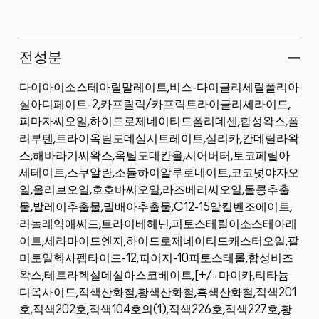
전성분
다이아이소스테아릴말레이트,비스-다이글리세릴폴리아
실아디페이트-2,카프릴릭/카프릭트라이글리세라이드,
피마자씨오일,하이드로제네이티드폴리데센,합성왁스,폴
리부텐,트라이옥틸도데실시트레이트,실리카,칸데릴라왁
스,해바라기씨왁스,옥틸도데칸올,시어버터,토코페릴아
세테이트,스쿠알란,소듐하이알루로네이트,코코넛야자오
일,올리브오일,호호바씨오일,라즈베리씨오일,돌콩추출
물,발레이추출물,밀배아추출물,C12-15알킬벤조에이트,
리놀레익애씨드,트라이베헤닌,피토스테릴이소스테아레
이트,세라마이드엔지,하이드로제네이티드캐스터오일,팔
미토일헥사펩타이드-12,피이지-10피토스테롤,합성비즈
왁스,테트라헥실데실아스코베이트,[+/- 마이카,티타늄
디옥사이드,적색산화철,황색산화철,흑색산화철,적색201
호,적색202호,적색104호의(1),적색226호,적색227호,황