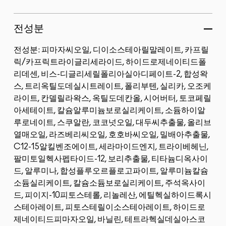
전성분
전성분: 피마자씨오일, 디이소스테아릴말레이트, 카프릴
릭/카프릭트라이글리세라이드, 하이드로제네이티드폴
리데센, 비스-디글리세릴폴리아실아디페이트-2, 합성왁
스, 트리옥틸도데실시트레이트, 폴리부텐, 실리카, 오조케
라이트, 칸델릴라왁스, 옥틸도데칸올, 시어버터, 토코페릴
아세테이트, 칼슘알루미늄보로실리케이트, 소듐하이알
루로네이트, 스쿠알란, 코코넛오일, 대두씨추출물, 올리브
열매오일, 라즈베리씨오일, 호호바씨오일, 밀배아추출물,
C12-15알킬벤조에이트, 세라마이드엔지, 트라이베헤닌,
팔미토일헥사펩타이드-12, 보리추출물, 티타늄디옥사이
드, 알루미나, 합성플루오르플로고파이트, 알루미늄칼슘
소듐실리케이트, 칼슘소듐보로실리케이트, 주석옥사이
드, 피이지-10피토스테롤, 리놀레산, 에틸헥실하이드록시
스테아레이트, 피토스테릴이소스테아레이트, 하이드로
제네이티드피마자오일, 바닐린, 테트라헥실데실아스코