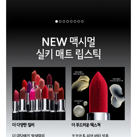
NEW 맥시멀
실키 매트 립스틱
더 다양한 컬러
더 부드러운 텍스쳐
더 대담해진 발색력의
코코아 & 쉬어 버터 성분