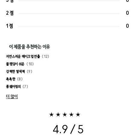
3 점
0
2 점
0
1 점
0
이 제품을 추천하는 이유
자연스러운 메이크업 연출
12
블렌딩이 쉬운
10
강력한 발색력
9
촉촉한
8
롱웨어링의
7
더 많이
4.9