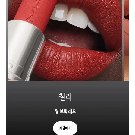
칠리
웜 브릭 레드
체험하기