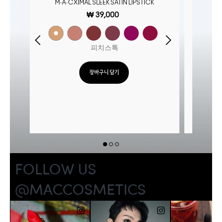
M·A·CXIMAL SLEEK SATIN LIPSTICK
/
MAC
₩ 39,000
시
피치스톡
장바구니 담기