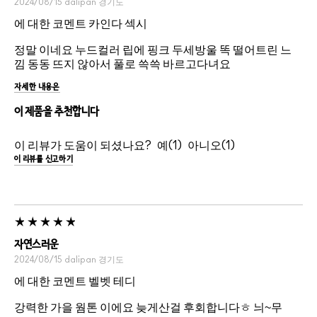
2024/08/15
dalipan
경기도
에 대한 코멘트 카인다 섹시
정말 이네요 누드컬러 립에 핑크 두세방울 똑 떨어트린 느
낌 동동 뜨지 않아서 풀로 쓱쓱 바르고다녀요
자세한 내용은
이 제품을 추천합니다
이 리뷰가 도움이 되셨나요?
1
1
이 리뷰를 신고하기
자연스러운
2024/08/15
dalipan
경기도
에 대한 코멘트 벨벳 테디
강력한 가을 웜톤 이에요 늦게산걸 후회합니다ㅎ 늬~무