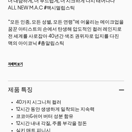
더 대담하게, 더 부드럽게, 더 시크하게 다시 태어나다
ALL NEW M.A.C #맥시멀립스틱
"모든 인종, 모든 성별, 모든 연령"에 어울리는 메이크업을
꿈꾼 아티스트의 손에서 탄생해 압도적인 컬러 레인지로
전 세계를 사로잡아 40년간 색조 권위자로 입지를 다진
맥의 아이코닉 #총알립스틱
1. 더 다양하고 감각적인 40가지 시그니처...
자세히 보기
제품 특징
40가지 시그니처 컬러
12시간 동안 생생하게 밀착되는 지속력
코코아&쉬어 버터 성분 함유
12시간 내내 각질, 주름 부각을 정돈
실키 매트 피니시