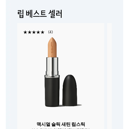
립 베스트 셀러
4
니
맥시멀 슬릭 새틴 립스틱
맥시멀