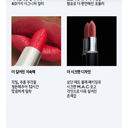
40가지 시그니처 컬러
함유로 더 편안해진 포뮬러
더 길어진 지속력
더 시크한 디자인
각질, 주름 부각을
모던 매트 블랙 패키징과
정돈해주어 12시간
시크한 M.A.C 로고
깔끔하게 밀착
각인으로 더욱 짙어진
존재감