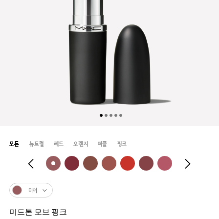
모든
뉴트럴
레드
오렌지
퍼플
핑크
미어
미드톤 모브 핑크