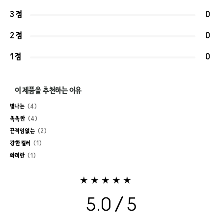
3 점
0
2 점
0
1 점
0
이 제품을 추천하는 이유
빛나는
4
촉촉한
4
끈적임 없는
2
강한 컬러
1
화려한
1
5.0