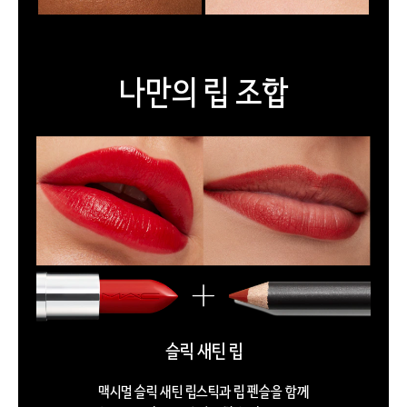
나만의 립 조합
슬릭 새틴 립
맥시멀 슬릭 새틴 립스틱과 립 펜슬을 함께