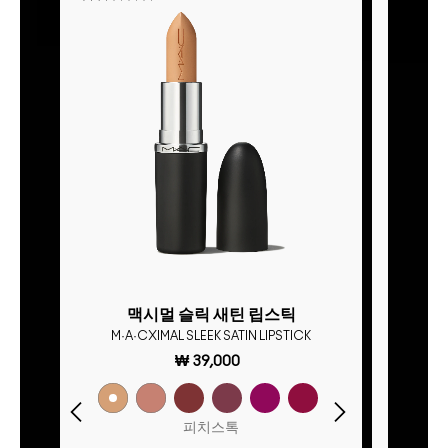
맥시멀 슬릭 새틴 립스틱
M·A·CXIMAL SLEEK SATIN LIPSTICK
M·A
₩ 39,000
총알립스틱, 40가지 시그니처 컬
피치스톡