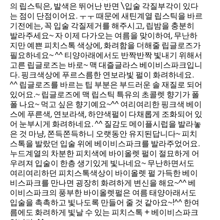
의 립스틱은, 발색은 뛰어난 반면 \입술 각질부각이 있다
는 점이 단점이어요. ㅜㅜ 때문에 새틴계열 립스틱을 바르
기전에는, 꼭 입술 각질제거를 해주시고, 립밤을 충분히
발라주세요~ 자 이제 다가오는 여름을 맞이하여, 무난하
지만 예쁜 피치스톡 색상에, 화려함을 더해줄 립글로즈가
필요하네요~ ^^ 티양아래에서도 반짝반짝 빛내기 위해서
고른 립글로즈는 바로~ 맥 대즐글라스 베이비스파크입니
다. 핑크색상에 푸르스름한 연보라빛 펄이 화려하네요.
^^ 립글로즈를 바르는 팁 부분은 부드러운 솔 재질로 되어
있어요.~ 립글로즈에 맥 립스틱 특유의 초콜렛 향기가 폴
폴 나요~ 먹고 싶은 향기예요~^^ 여리여리한 핑크색 베이
스에 푸른색, 연보라색, 하얀색펄이 다채롭게 조화되어 있
어 눈부시게 화려하네요. ^^ 질감도 메이플시럽을 발라놓
은 것 마냥, 쫀득쫀득하니 오랫동안 유지된답니다~ 피치
스톡을 발랐던 입술 위에 베이비스파크를 발라주었어요.
누드계열의 차분한 피치색에 바이올렛 펄이 절묘하게 어
우려져 입술이 한층 생기있게 빛나네요~ 무난하면서도
여리여리하던 피치스톡색상이 바이올렛 펄 가득한 베이
비스파크를 만나면 굉장히 화려하게 변신을 해요~^^ 베
이비스파크의 풍부한 바이올렛펄은 여름 태양아래서도
입술을 촉촉하고 빛나도록 만들어 줄 것 같아요~!^^ 한여
름에도 화려하게 빛날 수 있는 피치스톡 + 베이비스파크