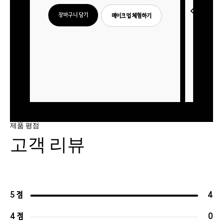
장바구니 담기
메이크업 체험하기
장바
제품 평점
고객 리뷰
5 점
4
4 점
0