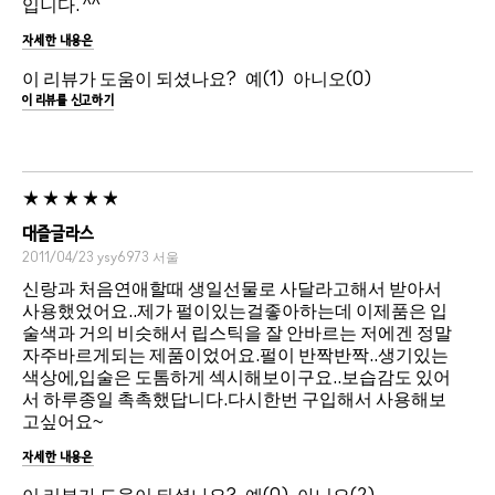
입니다. ^^
자세한 내용은
이 리뷰가 도움이 되셨나요?
1
0
이 리뷰를 신고하기
대즐글라스
2011/04/23
ysy6973
서울
신랑과 처음연애할때 생일선물로 사달라고해서 받아서
사용했었어요..제가 펄이있는걸좋아하는데 이제품은 입
술색과 거의 비슷해서 립스틱을 잘 안바르는 저에겐 정말
자주바르게되는 제품이었어요.펄이 반짝반짝..생기있는
색상에,입술은 도톰하게 섹시해보이구요..보습감도 있어
서 하루종일 촉촉했답니다.다시한번 구입해서 사용해보
고싶어요~
자세한 내용은