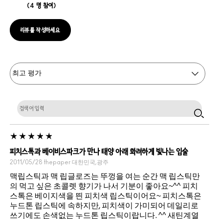
4 명 참여
리뷰를 작성하세요
피치스톡과 베이비스파크가 만나 태양 아래 화려하게 빛나는 입술
2011/05/28
thepaper
대한민국,광주
맥립스틱과 맥 립글로즈는 뚜껑을 여는 순간 맥 립스틱만
의 먹고 싶은 초콜렛 향기가 나서 기분이 좋아요~^^ 피치
스톡은 베이지색을 띈 피치색 립스틱이어요~ 피치스톡은
누드톤 립스틱에 속하지만, 피치색이 가미되어 데일리로
쓰기에도 손색없는 누드톤 립스틱이랍니다. ^^ 새틴계열