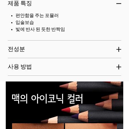
제품 특징
편안함을 주는 포뮬러
입술보습
빛에 반사 된 듯한 반짝임
전성분
사용 방법
맥의 아이코닉 컬러