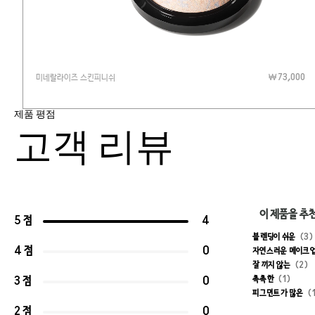
미네랄라이즈 스킨피니쉬
₩ 73,000
제품 평점
고객 리뷰
이 제품을 추
5 점
4
블렌딩이 쉬운
3
4 점
0
자연스러운 메이크업
잘 끼지 않는
2
촉촉한
1
3 점
0
피그먼트가 많은
2 점
0