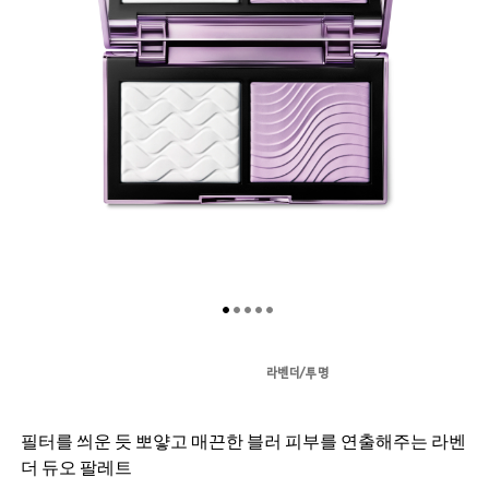
라벤더/투명
필터를 씌운 듯 뽀얗고 매끈한 블러 피부를 연출해주는 라벤
더 듀오 팔레트