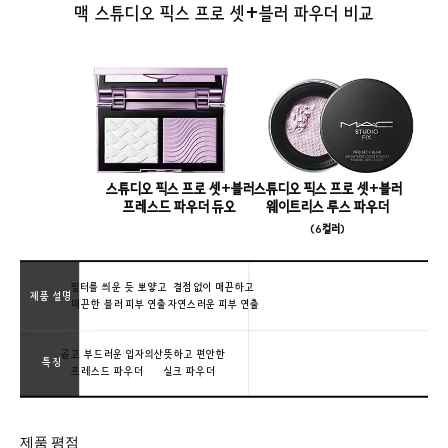
맥 스튜디오 픽스 프로 셋+블러 파우더 비교
스튜디오 픽스 프로 셋+블러
스튜디오 픽스 프로 셋+블러
프레스드 파우더 듀오
웨이트리스 루스 파우더
(6컬러)
필터를 씌운 듯 뽀얗고
결점 없이 매끈하고
제품 설명
매끈한 블러 피부 연출
자연스러운 피부 연출
곱고 부드러운 입자의
산뜻하고 편안한
특징
프레스드 파우더
실크 파우더
제품 평점