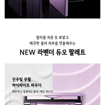
필터를 씌운 듯 뽀얗고
매끈한 블러 피부를 연출해주는
NEW 라벤더 듀오 팔레트
진주빛 무펄
하이라이트 파우더
매끈하고 입체적인 블러-매트 피니시