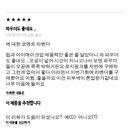
파우더도 좋네요 ..
2024/09/23
상현
울산
에 대한 코멘트 라벤더
립과 아이메이크업 제품력만 좋은 줄 알았더니 와 파우더
도 좋네요 .. 모공이 넓어 시간이 지나고나서 보면 파우더
들이 모공에 콕콕 박혀거든요 로지핑크를 저번에 구매하
고 그런게 없어서 좋다 이러면서 이번기회에 라벤더를 구
매했어요 어쩜..좋을까요 이건 피부색이 톤업된거같네요
너무 마음에 들어요
자세한 내용은
이 제품을 추천합니다
이 리뷰가 도움이 되셨나요?
0
1
이 리뷰를 신고하기