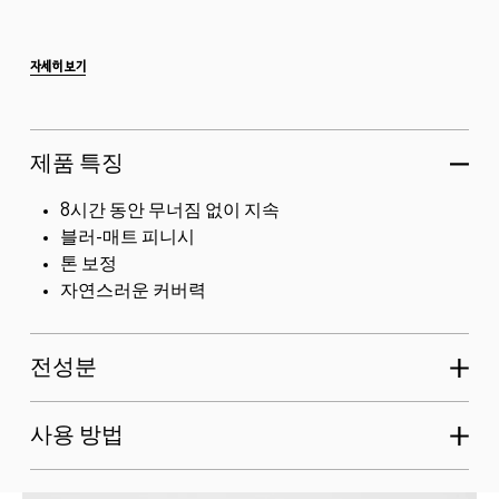
2. 번들거림을 잡아주고 피부 결점과 모공을 가려주어 블
러한 듯 깨끗한 무결점 피부를 선사하는 입체적인 블러-
자세히 보기
매트 피니시...
제품 특징
8시간 동안 무너짐 없이 지속
블러-매트 피니시
톤 보정
자연스러운 커버력
전성분
사용 방법