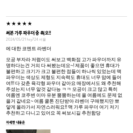
써본 가루 파우더 중 쵝오!!
2024/05/21
hsy724
서울
에 대한 코멘트 라벤더
모공 부자라 저렴이도 써보고 백화점 고가 파우더까지 유
명하다는건 거의 다 써봤는데요~! 제품이 좋으면 휴대가
불편하고 크기가 크고 불편한 점들이 하나씩 있었는데 맥
파우더는 색상도 제형도 지속력도 휴대도 너무 맘에 들어
여!!! 다 갖춘 육각형 파우더 같아요 매장에서도 왜 추천해
주셨는지 너무 알것 같다능 ㅋㅋ 모공이 크고 많고 특히
여름엔 코주변 이마 유분 뿜뿜하는데 올 여름에도 문제 없
을거 같네요~ 여름 쿨톤 진단받아 라벤더 구매했지만 뽀
얗게 올라가서 자연스러워요!! 맥 가루 파우더 여기 저기
추천하고 다니고 있어요 꼭 써보시길 추천함당
자세한 내용은