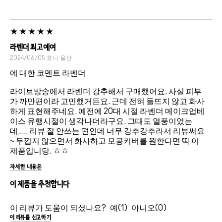
라벤더 최고예여
2024/06/05
효니
울산
에 대한 코멘트 라벤더
라이브방송에서 라벤더 강추해서 구매했어요. 사실 피부
가 까만편이라 고민했거든요. 근데 전혀 들뜨지 않고 화사
하게 표현해주네요. 예전에 20대 시절 라벤더 메이크업베
이스 유행시절이 생각나더라구요. 그때도 열풍이었는
데..... 리뷰 잘 안쓰는 편인데 너무 강추강추라서 리뷰써요
~ 두껍지 않으면서 화사하고 모공커버를 원한다면 딱 이
제품입니당. ㅎㅎ
자세한 내용은
이 제품을 추천합니다
이 리뷰가 도움이 되셨나요?
1
0
이 리뷰를 신고하기