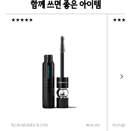
함께 쓰면 좋은 아이템
맥스택 워터프루프 마스카라
₩ 50,000
러스터글래스