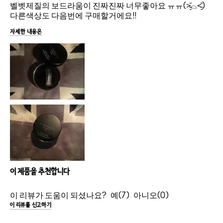
벨벳제질의 보드라움이 진짜진짜 너무좋아요 ㅠㅠ(˃̵͈᷄⌓˂̵͈᷅)
다른색상도 다음번에 구매할거에요!!
자세한 내용은
이 제품을 추천합니다
이 리뷰가 도움이 되셨나요?
7
0
이 리뷰를 신고하기