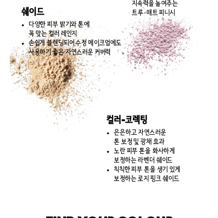
지속력을 높여주는
쉐이드
트루-매트 피니시
다양한 피부 밝기와 톤에
꼭 맞는 컬러 레인지
손쉽게 블렌딩되어 수정 메이크업에도
사용하기 좋은 자연스러운 커버력
컬러-코렉팅
은은하고 자연스러운
톤 보정 및 광채 효과
노란 피부 톤을 화사하게
보정하는 라벤더 쉐이드
칙칙한 피부 톤을 생기 있게
보정하는 로지 핑크 쉐이드