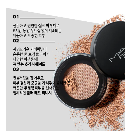
01
산뜻하고 편안한
실크 파우더
로
8시간 동안 무너짐 없이 지속되는
매끈하고 보송한 피부
02
자연스러운 커버력부터
은은한 톤 보정 효과까지
다양한 피부톤에
꼭 맞는
6가지 쉐이드
03
번들거림을 잡아주고
피부 결점과 모공을 가려주어 블러한 듯
깨끗한 무결점 피부를 선사하는
입체적인
블러 매트 피니시