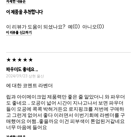
자세한 내용은
이 제품을 추천합니다
이 리뷰가 도움이 되셨나요?
0
0
이 리뷰를 신고하기
파우더도 좋네요 ..
2024/09/23
상현
울산
에 대한 코멘트 라벤더
립과 아이메이크업 제품력만 좋은 줄 알았더니 와 파우더
도 좋네요 .. 모공이 넓어 시간이 지나고나서 보면 파우더
들이 모공에 콕콕 박혀거든요 로지핑크를 저번에 구매하
고 그런게 없어서 좋다 이러면서 이번기회에 라벤더를 구
매했어요 어쩜..좋을까요 이건 피부색이 톤업된거같네요
너무 마음에 들어요