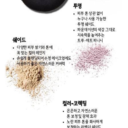
투명
피부 톤 상관 없이
누구나 사용 가능한
투명 쉐이드
파운데이션의 색감 그대로
지속력을 높여주는
쉐이드
트루-매트 피니시
다양한 피부 밝기와 톤에
꼭 맞는 컬러 레인지
손쉽게 블렌딩되어 수정 메이크업에도
사용하기 좋은 자연스러운 커버력
컬러-코렉팅
은은하고 자연스러운
톤 보정 및 광채 효과
노란 피부 톤을 화사하게
보정하는 라벤더 쉐이드