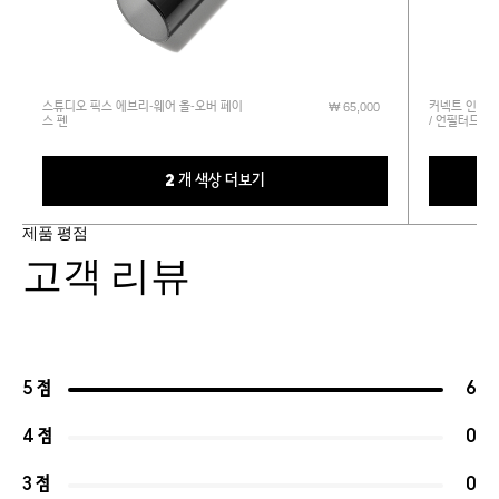
스튜디오 픽스 에브리-웨어 올-오버 페이
커넥트 인 컬러
₩ 65,000
스 펜
/ 언필터드 
2 개 색상 더보기
제품 평점
고객 리뷰
5 점
6
4 점
0
3 점
0