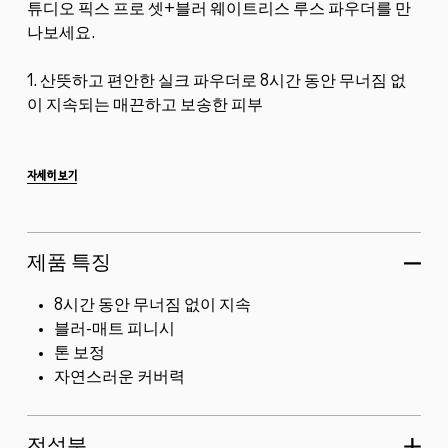
튜디오 픽스 프로 셋+블러 웨이트리스 루스 파우더를 만
나보세요.
1. 산뜻하고 편안한 실크 파우더로 8시간 동안 무너짐 없
이 지속되는 매끈하고 보송한 피부
2. 번들거림을 잡아주고 피부 결점과 모공을 가려주어 블
러한 듯 깨끗한 무결점 피부를 선사하는 입체적인 블러-
자세히 보기
매트 피니시...
제품 특징
8시간 동안 무너짐 없이 지속
블러-매트 피니시
톤 보정
자연스러운 커버력
전성분