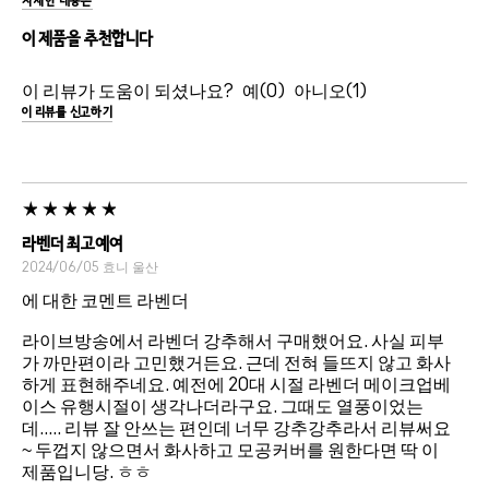
자세한 내용은
이 제품을 추천합니다
이 리뷰가 도움이 되셨나요?
0
1
이 리뷰를 신고하기
라벤더 최고예여
2024/06/05
효니
울산
에 대한 코멘트 라벤더
라이브방송에서 라벤더 강추해서 구매했어요. 사실 피부
가 까만편이라 고민했거든요. 근데 전혀 들뜨지 않고 화사
하게 표현해주네요. 예전에 20대 시절 라벤더 메이크업베
이스 유행시절이 생각나더라구요. 그때도 열풍이었는
데..... 리뷰 잘 안쓰는 편인데 너무 강추강추라서 리뷰써요
~ 두껍지 않으면서 화사하고 모공커버를 원한다면 딱 이
제품입니당. ㅎㅎ