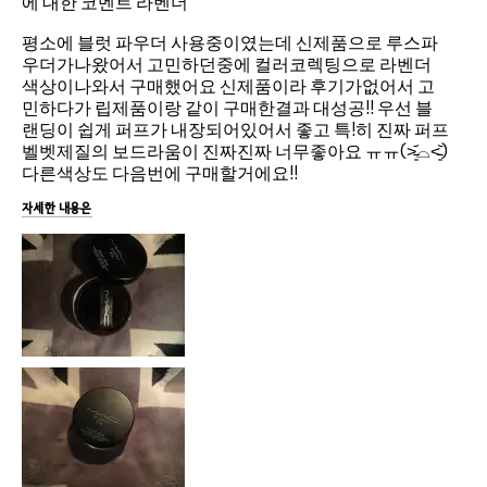
에 대한 코멘트 라벤더
평소에 블럿 파우더 사용중이였는데 신제품으로 루스파
우더가나왔어서 고민하던중에 컬러코렉팅으로 라벤더
색상이나와서 구매했어요 신제품이라 후기가없어서 고
민하다가 립제품이랑 같이 구매한결과 대성공!! 우선 블
랜딩이 쉽게 퍼프가 내장되어있어서 좋고 특!히 진짜 퍼프
벨벳제질의 보드라움이 진짜진짜 너무좋아요 ㅠㅠ(˃̵͈᷄⌓˂̵͈᷅)
다른색상도 다음번에 구매할거에요!!
자세한 내용은