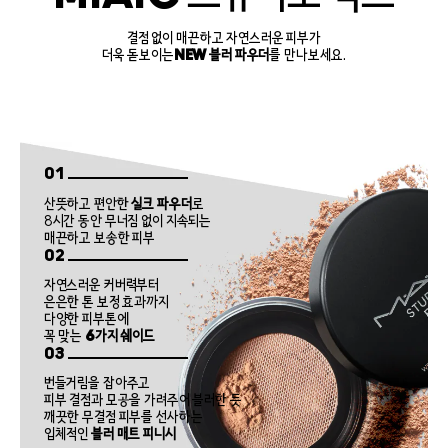
결점 없이 매끈하고 자연스러운 피부가
더욱 돋보이는
NEW 블러 파우더
를 만나보세요.
01
산뜻하고 편안한
실크 파우더
로
8시간 동안 무너짐 없이 지속되는
매끈하고 보송한 피부
02
자연스러운 커버력부터
은은한 톤 보정 효과까지
다양한 피부톤에
꼭 맞는
6가지 쉐이드
03
번들거림을 잡아주고
피부 결점과 모공을 가려주어 블러한 듯
깨끗한 무결점 피부를 선사하는
입체적인
블러 매트 피니시