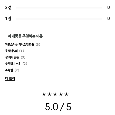
2 점
0
1 점
0
이 제품을 추천하는 이유
자연스러운 메이크업 연출
5
롱웨어링의
4
잘 끼지 않는
3
블렌딩이 쉬운
2
촉촉한
2
더 많이
5.0