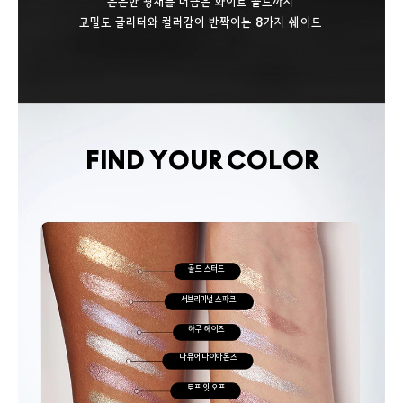
은은한 광채를 머금은 화이트 골드까지
고밀도 글리터와 컬러감이 반짝이는 8가지 쉐이드
FIND YOUR COLOR
골드 스터드
서브리미널 스파크
하쿠 헤이즈
다뮤어 다이아몬즈
토프 잇 오프