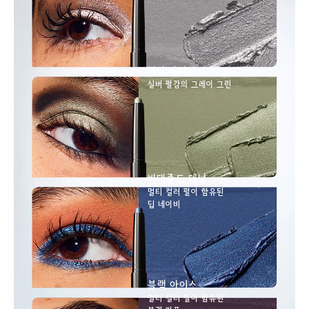
필티 마티니
실버 펄감의 그레이 그린
비대즐드 데님
멀티 컬러 펄이 함유된
딥 네이비
블랙 아이스
멀티 컬러 펄이 함유된