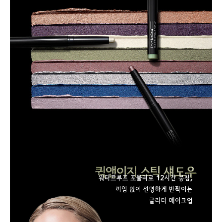
워터프루프 포뮬러로 12시간 뭉침,
끼임 없이 선명하게 반짝이는
글리터 메이크업