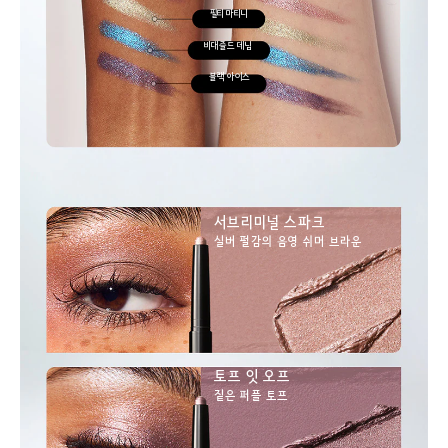
필티 마티니
비대즐드 데님
블랙 아이스
서브리미널 스파크
실버 펄감의 음영 쉬머 브라운
토프 잇 오프
짙은 퍼플 토프