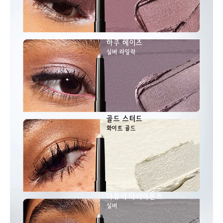
하쿠 헤이즈
실버 라일락
골드 스터드
화이트 골드
다뮤어 다이아몬즈
실버