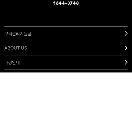
1644-3748
고객관리지원팀
ABOUT US
매장안내
MY M•A•C