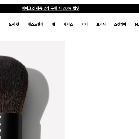
메이크업 제품 2개 구매 시 20% 할인
품
도자 캣
베스트셀러
립
페이스
아이
브러시
스킨케어
M