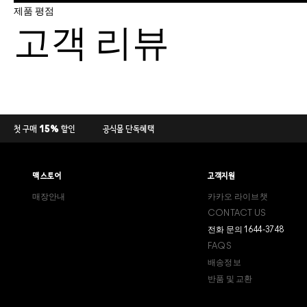
제품 평점
고객 리뷰
첫 구매 15% 할인
공식몰 단독혜택
맥 스토어
고객지원
매장안내
카카오 라이브챗
CONTACT US
전화 문의 1644-3748
FAQS
배송정보
반품 및 교환