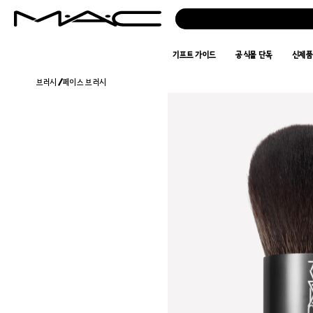
기프트 가이드
공식몰 단독
신제
브러시
/
페이스 브러시