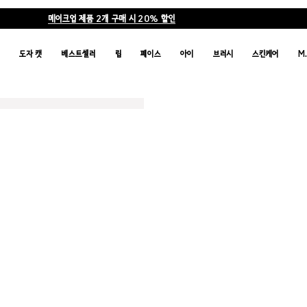
메이크업 제품 2개 구매 시 20% 할인
품
도자 캣
베스트셀러
립
페이스
아이
브러시
스킨케어
M