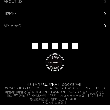
ABOUT US
매장안내
MY M•A•C
개인정보 처리방침
이용약관
COOKIE 관리
© MAKE-UP ART COSMETICS. ALL WORLDWIDE RIGHTS RESERVED
이엘씨에이한국(유) 대표 JEAN ALEXANDRE HAVARD 서울시 강남구 강남
대로 382 (역삼동) 메리츠타워, 06232｜
사업자등록번호:
211-81-71889｜
통신판매업신고번호: 강남-15737호｜
사업자정보조회
｜
고객관리지원팀: 1644-3748｜
호스팅서비스 사업자: ㈜엘지유플러스