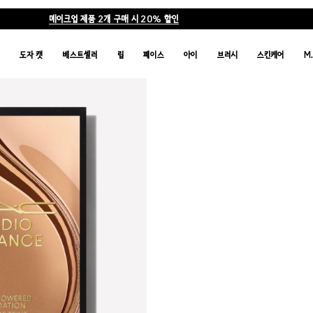
메이크업 제품 2개 구매 시 20% 할인
품
도자 캣
베스트셀러
립
페이스
아이
브러시
스킨케어
M