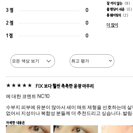
잘 끼지 않는
8
블렌딩이 쉬운
5
3 점
0
롱웨어링의
2
2 점
0
더 많이
1 점
0
FIX 보다 훨씬 촉촉한 윤광 마무리
에 대한 코멘트 NC10
수부지 피부에 유분이 많아서 세미 매트 제형을 선호하는데 살
없어서 지성이나 복합성 분들께 더 추천드리고 싶습니다. 발림
자세한 내용은