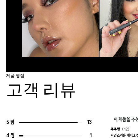
제품 평점
고객 리뷰
이 제품을 추
5 점
13
촉촉한
12
4 점
1
자연스러운 메이크업