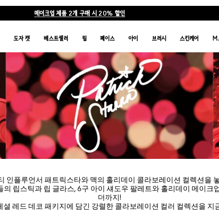
메이크업 제품 2개 구매 시 20% 할인
품
도자 캣
베스트셀러
립
페이스
아이
브러시
스킨케어
M
티 인플루언서 패트릭스타와 맥의 홀리데이 콜라보레이션 컬렉션을 놓
의 립스틱과 립 글라스, 6구 아이 섀도우 팔레트와 홀리데이 메이크
더까지!
셜 레드 데코 패키지에 담긴 강렬한 콜라보레이션 컬러 컬렉션을 지