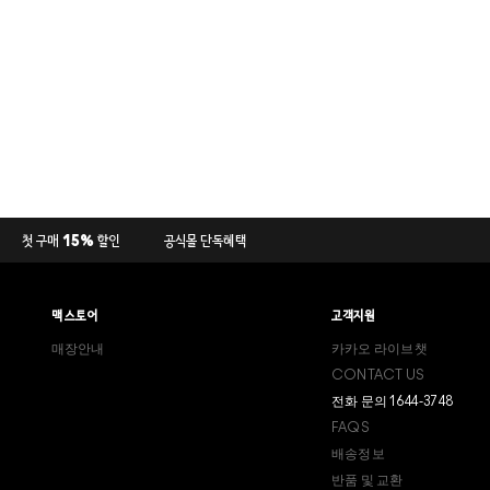
첫 구매 15% 할인
공식몰 단독혜택
맥 스토어
고객지원
매장안내
카카오 라이브챗
CONTACT US
전화 문의 1644-3748
FAQS
배송정보
반품 및 교환