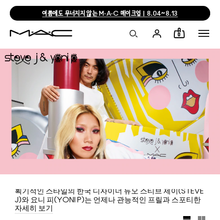
여름에도 무너지지 않는 M·A·C 메이크업 | 8.04~8.13
0
획기적인 스타일의 한국 디자이너 듀오 스티브 제이(STEVE
J)와 요니 피(YONI P)는 언제나 관능적인 프릴과 스포티한
자세히 보기
설렘 사이에 완벽한 밸런스를 찾아냅니다. 이 멋진 디자이너
듀오가 선보이는 맥(M·A·C)의 특별한 컬렉션 역시 그들의