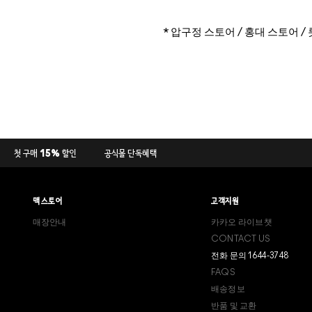
* 압구정 스토어 / 홍대 스토어 /
첫 구매 15% 할인
공식몰 단독혜택
맥 스토어
고객지원
매장안내
카카오 라이브챗
CONTACT US
전화 문의 1644-3748
FAQS
배송정보
반품 및 교환