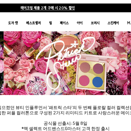
메이크업 제품 2개 구매 시 20% 할인
품
도자 캣
베스트셀러
립
페이스
아이
브러시
스킨케어
M
일으켰던 뷰티 인플루언서 '패트릭 스타'의 두 번째 플로랄 컬러 컬렉션
딥한 퍼플 컬러톤으로 구성된 2가지 리미티드 키트로 사랑스러운 메이
공식몰 선출시: 5월 8일
*맥 셀렉트 어드밴스드&마스터 고객 한정 출시