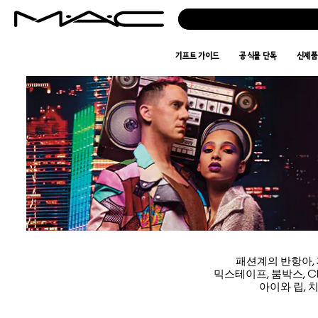
기프트 가이드
공식몰 단독
신제
패션계의 반항아,
믹스테이프, 붐박스, 
아이와 립, 