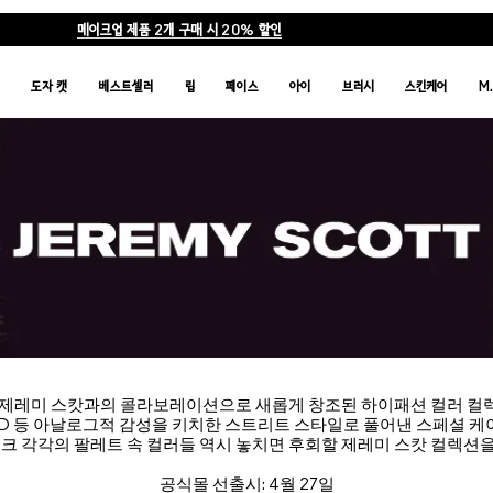
메이크업 제품 2개 구매 시 20% 할인
품
도자 캣
베스트셀러
립
페이스
아이
브러시
스킨케어
M
 제레미 스캇과의 콜라보레이션으로 새롭게 창조된 하이패션 컬러 컬
CD 등 아날로그적 감성을 키치한 스트리트 스타일로 풀어낸 스페셜 케이스
치크 각각의 팔레트 속 컬러들 역시 놓치면 후회할 제레미 스캇 컬렉션
공식몰 선출시: 4월 27일