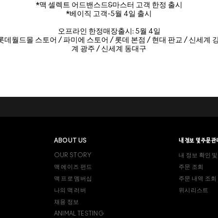
*맥 셀렉트 어드밴스드&마스터 고객 한정 출시
*베이직 고객-5월 4일 출시
오프라인 한정매장출시: 5월 4일
 롯데월드몰 스토어 / 파미에 스토어 / 롯데 본점 / 현대 판교 / 신세계 강남
계 광주 / 신세계 동대구
ABOUT US
내 정보 및 주문관
OUR STORY
내 정보 확인 및
맥 에이즈 펀드
주문 조회
맥 프로 멤버십
주문 내역 조회
나의 맥 러버
위시리스트
채용 정보
ANIMAL TESTING