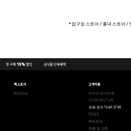
* 압구정 스토어 / 홍대 스토어 /
첫 구매 15% 할인
공식몰 단독혜택
맥 스토어
고객지원
매장안내
카카오 라이브챗
CONTACT US
전화 문의 1644-3748
FAQS
배송정보
반품 및 교환