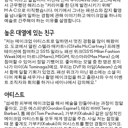
방식"이라고 말합니다. 이전에 안나 수이(Anna Sui) 코스메틱에
서 근무했던 해리스는 "커리어를 한 단계 발전시키기 위해"
M·A·C으로 이직했습니다. 여기에서 그녀는 패션쇼와 잡지 촬영
을 넘나들며 일하는 경험에 관해 이야기하고 메이크업을 하나의
예술로 간주해야 하는 이유를 설명합니다.
높은 대열에 있는 친구
"저는 메이크업 아티스트로 일하면서 멋진 경험을 많이 해왔어
요. 도쿄에서 열린 스텔라 매카트니(Stella McCartney) 프레젠
테이션에 참여하고 SS15 밀라노 패션 위크(SS15 Milan Fashion
Week)에서 마르니(Marni), MSGM, 막스마라(Max Mara) 쇼에
참여할 수 있어서 정말 기뻤어요. 좋아하는 모델 중 한 명은 토미
나가 아이(Ai Tominaga)예요. 우리는 DVF와 아딤(Adeam) 쇼에
서 함께 일할 기회가 있었죠. 패션 위크가 아닌 평소에는 소셜 미
디어 계획을 세우거나 촬영 메이크업을 하고 출판사와 수석 이벤
트 조직자와 회의를 하거나 세미나에서 강의해요."
아티스트
"섬세한 피부에 메이크업을 해서 예술을 만들어내는 과정이 정말
좋아요. 고든 에스피넷(Gordon Espinet), 테리 바버(Terry
Barber), 톰 페슈(Tom Pecheux), 가부키(Kabuki) 같은 상징적인
메이크업 아티스트들 모두 제게 영감을 주죠. 사실 저는 젊었을
때 운 좋게도 가부키(Kabuki)의 어시스트를 했던 경험이 있어요.