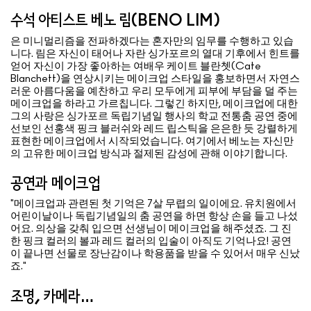
수석 아티스트 베노 림(BENO LIM)
은 미니멀리즘을 전파하겠다는 혼자만의 임무를 수행하고 있습
니다. 림은 자신이 태어나 자란 싱가포르의 열대 기후에서 힌트를
얻어 자신이 가장 좋아하는 여배우 케이트 블란쳇(Cate
Blanchett)을 연상시키는 메이크업 스타일을 홍보하면서 자연스
러운 아름다움을 예찬하고 우리 모두에게 피부에 부담을 덜 주는
메이크업을 하라고 가르칩니다. 그렇긴 하지만, 메이크업에 대한
그의 사랑은 싱가포르 독립기념일 행사의 학교 전통춤 공연 중에
선보인 선홍색 핑크 블러쉬와 레드 립스틱을 은은한 듯 강렬하게
표현한 메이크업에서 시작되었습니다. 여기에서 베노는 자신만
의 고유한 메이크업 방식과 절제된 감성에 관해 이야기합니다.
공연과 메이크업
"메이크업과 관련된 첫 기억은 7살 무렵의 일이에요. 유치원에서
어린이날이나 독립기념일의 춤 공연을 하면 항상 손을 들고 나섰
어요. 의상을 갖춰 입으면 선생님이 메이크업을 해주셨죠. 그 진
한 핑크 컬러의 볼과 레드 컬러의 입술이 아직도 기억나요! 공연
이 끝나면 선물로 장난감이나 학용품을 받을 수 있어서 매우 신났
죠."
조명, 카메라…