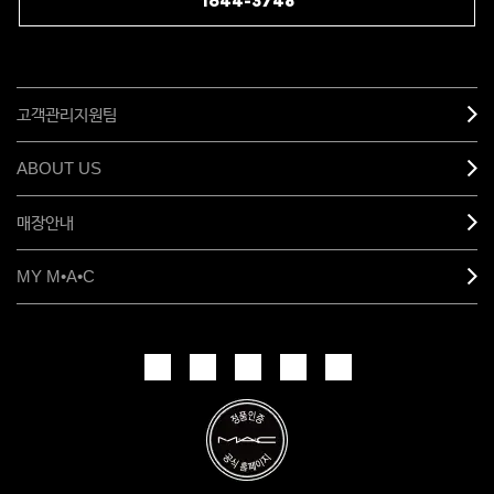
1644-3748
고객관리지원팀
ABOUT US
매장안내
MY M•A•C