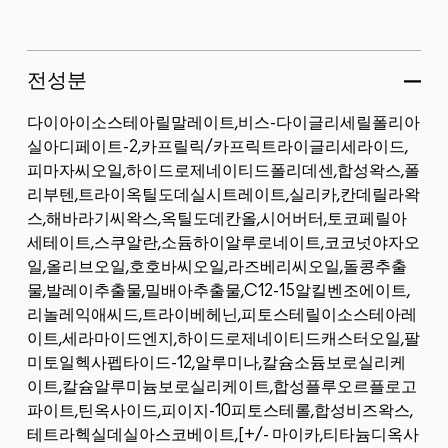
전성분
다이아이소스테아릴말레이트,비스-다이글리세릴폴리아
실아디페이트-2,카프릴릭/카프릭트라이글리세라이드,
피마자씨오일,하이드로제네이티드폴리데센,합성왁스,폴
리부텐,트라이옥틸도데실시트레이트,실리카,칸데릴라왁
스,해바라기씨왁스,옥틸도데칸올,시어버터,토코페릴아
세테이트,스쿠알란,소듐하이알루로네이트,코코넛야자오
일,올리브오일,호호바씨오일,라즈베리씨오일,돌콩추출
물,발레이추출물,밀배아추출물,C12-15알킬벤조에이트,
리놀레익애씨드,트라이베헤닌,피토스테릴이소스테아레
이트,세라마이드엔지,하이드로제네이티드캐스터오일,팔
미토일헥사펩타이드-12,알루미나,칼슘소듐보로실리케
이트,칼슘알루미늄보로실리케이트,합성플루오르플로고
파이트,틴옥사이드,피이지-10피토스테롤,합성비즈왁스,
테트라헥실데실아스코베이트,[+/- 마이카,티타늄디옥사