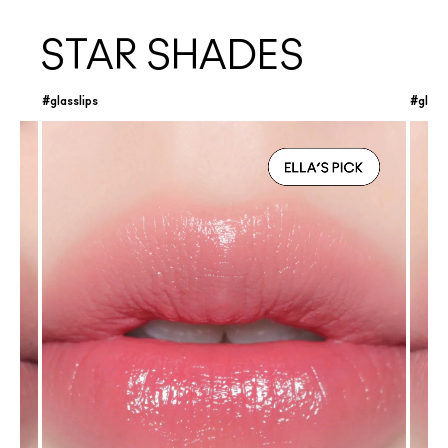
STAR SHADES
#glasslips
#glass