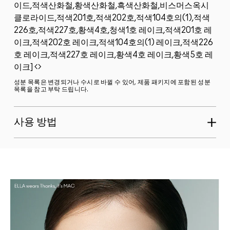
이드,적색산화철,황색산화철,흑색산화철,비스머스옥시
클로라이드,적색201호,적색202호,적색104호의(1),적색
226호,적색227호,황색4호,청색1호 레이크,적색201호 레
이크,적색202호 레이크,적색104호의(1) 레이크,적색226
호 레이크,적색227호 레이크,황색4호 레이크,황색5호 레
이크]
성분 목록은 변경되거나 수시로 바뀔 수 있어, 제품 패키지에 포함된 성분
목록을 참고 부탁 드립니다.
사용 방법